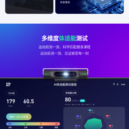
多维度
体适能
测试
运动前测一测，科学匹配健身课程
运动后测一测，见证蜕变每一刻